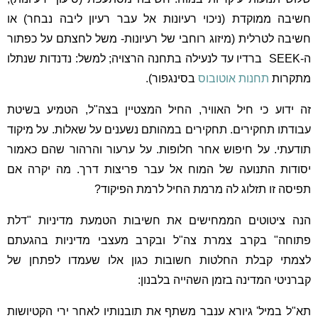
חשיבה ממוקדת (ניכוי רעיונות אל עבר רעיון ליבה נבחר) או
חשיבה לטרלית (מיזוג רוחבי של רעיונות- משל לחצתם על כפתור
ה-SEEK ברדיו עד לנעילה בתחנה הרצויה; למשל: נדנדות שנתלו
מתקרות
תחנות אוטובוס
בסינגפור).
זה ידוע כי חיל האוויר, החיל המצטיין בצה"ל, הטמיע בשיטת
עבודתו תחקירים. תחקירים במהותם נשענים על שאלות. על מיקוד
תודעתי. על חיפוש אחר חלופות. על ערעור והרהור שהם כאמור
יסודות התנועה של המוח אל עבר פריצות דרך. מה יקרה אם
תפיסה זו תזלוג לה מרמת החיל לרמת הפיקוד?
הנה ציטוטים הממחישים את חשיבות הטמעת מדיניות "דלת
פתוחה" בקרב צמרת צה"ל ובקרב מעצבי מדיניות בהגעתם
לצמתי קבלת החלטות חשובות כגון אלו שעמדו לפתחן של
קברניטי המדינה בזמן השהייה בלבנון:
תא"ל במיל' גיורא ענבר משתף את תובנותיו לאחר ירי הקטיושות