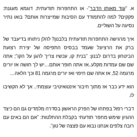
א. "
עוד מאותו הדבר
"- או התחפרות תודעתית. דוגמא מעגנת:
פקקים? למה להתמודד עם הסיבות שמייצרות אותם? בואו נתיר
נסיעה על השוליים.
איך מרגישה התחפרות תודעתית בלבנון? להלן ניתוחו בדיעבד של
ברק את הרציונל שעמד בבסיס התפיסה של יצירת רצועת
הביטחון בדרום לבנון: "בנית קו, עכשיו צריך להגן על הקו"; אתה
שם שם עמדות מקלע..אז אתה חופר אותם…יש לך חושה אז יורים
מרגמה 52, אז אתה שם חיפוי ואז יורים מרגמה 81 וכך הלאה…
הוא ידע כבר אז מתוך חיבור אינטואיטיבי עוצמתי.. אך לא הקשיבו
לו.
דברי רפול בפתחו של הפרק הראשון בסדרה מלמדים גם הם כיצד
ההגיון שימש מחפר תודעתי בקבלת ההחלטות: "אם הם באים עם
רובה צלפים אנחנו נבוא עם פצצה של טון".