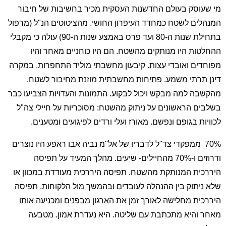
מי שעוסק בעולם החדשנות העסקית מכיר בחשיבות של חיבור
המנהלים לשטח כמחדד העיפרון החושי. מהציטוטים הנ"ל (מרפול
בתחילת שנות ה-80 ועד פרס באמצע שנות ה-90) עולה כי מקבלי
ההחלטות היו מנותקים מהשטח. הם היו כוחניים מאחר והיו
מפוחדים ואובדי עצות. קיבעון מחשבתי מוליד התחפרות. במקרה
דינן תרתי משמע. פתיחות מחשבתית מוזנת מחיבור לשטח.
מהקשבה למה מבקש ויכול לבקוע. התמונות והעדויות הצביעו כבר
בשלבים הראשונים על ניתוק מהשטח: מסוכריות על חיילי צה"ל
לכוויות בגופם ונפשם. מאורז ועלי ורדים לפיגועים ומטענים.
70% ממפקדי צד"ל לדבריו של אל"מ נביה אבו ראפע היו נוצרים
ודרוזים ו-70% מהחיילים- שיעים. מהלך המעיד על תפיסה
היררכית המנותקת מהשטח. תפיסה היררכית מעודדת במכוון או
שלא ניתוק בין ההנהלה לעובדים ובהמשך מול הלקוחות. תפיסה
היררכית מחלישה לאורך זמן את הארגון מבפנים ומכניעה אותו
מאחר והיא מתכתבת עם שליטה. היא נעדרת אמון. מטבעה