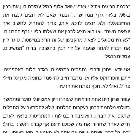
"בכמה הרוגים צה"ל ייצא"? שואל אלוף במיל עמירם לוין את רבין
ב-96, בליווי גרף ממחיש: .."הבנתי שאם לא רוצים לנצח את
החיזבאללה ולא רוצים לדכא אותו, צריך להתחיל לחשוב איך
יוצאים משם". ואז הוא הציג לרבין את שאלתו בליווי גרף ההרוגים.
"לא היו מסוגלים לצאת מהקבעון של זה הרע במיעוטו", סוגר לוין
את דבריו לאחר שנענה על ידי רבין בתשובה ברוח "ממשיכים.
עסקים כרגיל".
אני יודע. ייתכן ודבריי נתפסים כתמימים. בגדר חלום באספמיה.
ייתכן והפרדוקס עליו אני מדבר חייב להישמר כחומת מגן על חיילי
צה"ל. ואולי לא. תכף נפתח את הרעיון.
עופר שרון הינו אחת הדמויות שעוררו דיון אמוציונלי סוער ומתמשך
בשלהי מלחמת לבנון בעקבות החלטתו שלא להסתער על מחבלים
שתקפו את חבריו. הוא מבהיר במילותיו המתריסות בראיון לערב
חדש לאחר שחרורו את מה שכולנו ידענו אך קברנו ראשינו בחול:
"כמו כל דבר שאתה עושה אם אתה לא מאמין בו הוא בעייתי- וזה