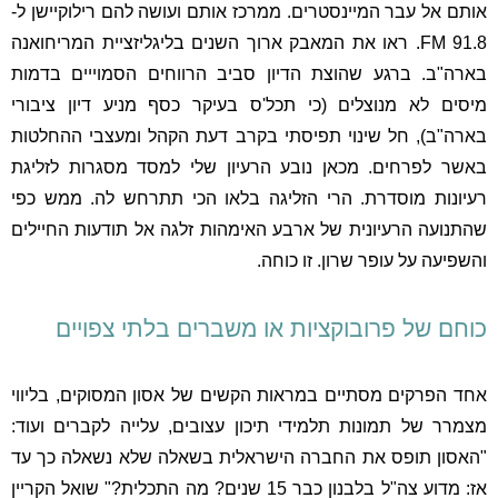
אותם אל עבר המיינסטרים. ממרכז אותם ועושה להם רילוקיישן ל-
FM 91.8. ראו את המאבק ארוך השנים בליגליזציית המריחואנה
בארה"ב. ברגע שהוצת הדיון סביב הרווחים הסמוייים בדמות
מיסים לא מנוצלים (כי תכל'ס בעיקר כסף מניע דיון ציבורי
בארה"ב), חל שינוי תפיסתי בקרב דעת הקהל ומעצבי ההחלטות
באשר לפרחים. מכאן נובע הרעיון שלי למסד מסגרות לזליגת
רעיונות מוסדרת. הרי הזליגה בלאו הכי תתרחש לה. ממש כפי
שהתנועה הרעיונית של ארבע האימהות זלגה אל תודעות החיילים
והשפיעה על עופר שרון. זו כוחה.
כוחם של פרובוקציות או משברים בלתי צפויים
אחד הפרקים מסתיים במראות הקשים של אסון המסוקים, בליווי
מצמרר של תמונות תלמידי תיכון עצובים, עלייה לקברים ועוד:
"האסון תופס את החברה הישראלית בשאלה שלא נשאלה כך עד
אז: מדוע צה"ל בלבנון כבר 15 שנים? מה התכלית?" שואל הקריין