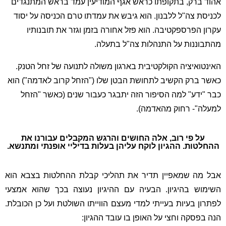
אהוד ברק, בתקופתו כראש אגף המודיעין עמד בראש המתנגדים
לכניסת צה"ל ללבנון. הוא גיבש את עמדתו טרם הכניסה על יסוד
עקרון הפרספקטיבה. הוא פזל אחורה בזמן וגזר את תובנותיו
מהתבוננות על התנהלות צה"ל בתעלה.
האינטואיציה הקולקטיבית בארגון משולה לתנועה של זחל הטנק.
כאשר ברק הקשיב לתחושת הבטן שלו ("הזחל קרוב לאדמה") הוא
כבר "ידע" למה הסיפור הזה יתבגר כעבור שנים (כאשר "הזחל
למעלה"- רחוק מהאדמה).
על פי רוב, אלה החושים והרגש המקבלים עבורנו את
ההחלטות. ההגיון לוקח עליהן בעלות בדיליי אופנתי ומתנשא.
אבל מה שמאפיין תדיר את תהליכי קבלת ההחלטות בצבא הוא
השימוש בהיגיון. הבעיה עם ההיגיון נעוצה בכך שהוא אמצעי
לפתרון בעיות בעייתי למדי מעצם הווייתו השולטת ועל כן הכובלת.
הנה בפסקה וחצי על האופן בו עובד ההגיון: