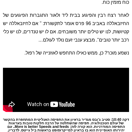
כוח מזמין כוח.
לאחר רצח רבין והפיגוע בבית ליד ולאור התגברות הפיגועים של
החיזבאללה באביב 96 פרס אומר לתקשורת: " אם לחיזבאללה יש
קטיושות, לנו יש טילים יותר משובחים. אם לו יש טנדרים, לנו יש כלי
רכב יותר טובים". מבצע ענבי זעם נולד לעולם…
נשמע מוכר? כן, ממש כאילו התחפש לאוזנייה של רפול.
דקה 10:40: סטיב ג'ובס מגדיר בראיון את התפיסה האנליטית המתחפרת בהקשר
של עולם הטכנולוגיה. תפיסה שהשתלטה על הרבה חלקות טובות בערוגות
התפיסה המודרניות. הוא קורה לזה: More is better Speeds and feeds.. עם
יהירותו האופיינית הוא בז בראיון למייקרוסופט בראשות ביל גייטס. לדבריו,