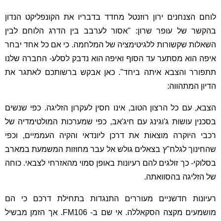
לוחם הצנחנים ירון רוזנטל מחדד בדבריו את הקונפליקט הנדון
בהקשר של עופר שרון: "אסור לערבב בין הדרג הלוחם לבין
השאלות שקשורות ללגיטימציה של המלחמה. כי אם כל אחד יבחר
איפה הוא מסתער עד הסוף ואיפה הוא נדבק לסלע- החברה שלנו
תתפורר והצבא איתה ביחד". כאן אבקש ברשותכם לאתגר את
הדיון המתהווה:
הצבא, עם כל הרצון הטוב, אינו חסין לעקרון הזליגה. כפי שנשים
בסכנין עושות ג'וגינג עם חיג'אב, כפי שמערכות המולטימדיה של
רכבי היוקרה מוצאות את דרכן ליונדאי והקיה העממיים, וכפי
שהחינוך לגלח"ץ בצאלים גולש אל עבר מחוזות המשמעת במארב
בסלוקי- כך זולגים להם רעיונות באופן סמוי מהאזרחי לצבאי. כוחה
של הזליגה בהסוואתה.
רעיונות חדשניים מעוררים התנגדות בתחילת דרכם כי הם
מושמעים מקצה הסקאללה. אי שם ב- FM106. אך הזמן מבשיל