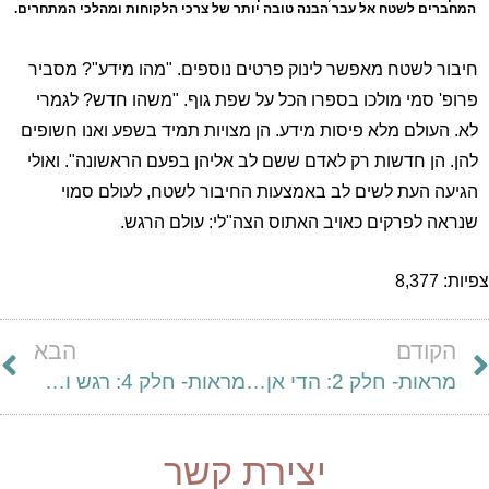
המחברים לשטח אל עבר הבנה טובה יותר של צרכי הלקוחות ומהלכי המתחרים.
חיבור לשטח מאפשר לינוק פרטים נוספים. "מהו מידע"? מסביר
פרופ' סמי מולכו בספרו הכל על שפת גוף. "משהו חדש? לגמרי
לא. העולם מלא פיסות מידע. הן מצויות תמיד בשפע ואנו חשופים
להן. הן חדשות רק לאדם ששם לב אליהן בפעם הראשונה". ואולי
הגיעה העת לשים לב באמצעות החיבור לשטח, לעולם סמוי
שנראה לפרקים כאויב האתוס הצה"לי: עולם הרגש.
צפיות:
8,377
הקודם
הבא
מראות- חלק 2: הדי אן איי של הארגון הלומד
מראות- חלק 4: רגש וחוויה כמרכיבים יצירתיים מעצבי מציאות
יצירת קשר