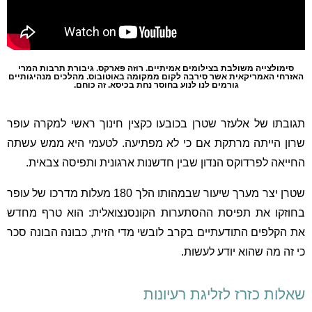
סימולצייה משולבת בצילומים אמיתיים. רוזה פארקס. גיבורת תרבות המרי
האזרחי האמריקאית אשר סירבה לקום ממקומה באוטובוס. מהלכים מנהיגותיים
גורמים לנו לנוע בחוסר נחת בכיסא. זה כוחם.
תגובתו של אלעזר שטרן בכובעו כקצין חינוך ראשי למקרה עופר
שרון הייתה מרתקת אם כי לא מפתיעה. לטעמי היא ממש עשתה
החייאה לפרדוקס הנדון שבין חדשנות ארגונית ותפיסה צבאית.
שטרן יצר מערך שיעור שבמהותו הלך 180 מעלות מדרכו של עופר
בחוזקו את תפיסת ההסתערות הקונסנצואלית: הוא טרף מחדש
את הקלפים התודעתיים בקרב לובשי מדי הזית, כבונה הבונה סכר
כי זה מה שהוא יודע לעשות.
שאלות כזרז לזליגת רעיונות