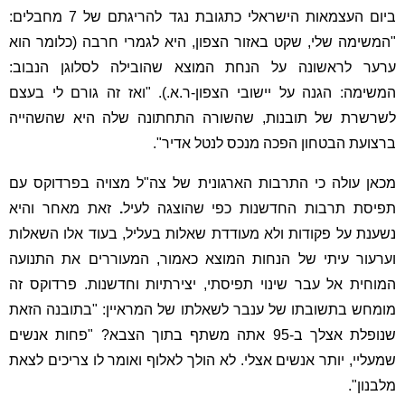
ביום העצמאות הישראלי כתגובת נגד להריגתם של 7 מחבלים:
"המשימה שלי, שקט באזור הצפון, היא לגמרי חרבה (כלומר הוא
ערער לראשונה על הנחת המוצא שהובילה לסלוגן הנבוב:
המשימה: הגנה על יישובי הצפון-ר.א.). "ואז זה גורם לי בעצם
לשרשרת של תובנות, שהשורה התחתונה שלה היא שהשהייה
ברצועת הבטחון הפכה מנכס לנטל אדיר".
מכאן עולה כי התרבות הארגונית של צה"ל מצויה בפרדוקס עם
תפיסת תרבות החדשנות כפי שהוצגה לעיל
.
זאת מאחר והיא
נשענת על פקודות ולא מעודדת שאלות בעליל, בעוד אלו השאלות
וערעור עיתי של הנחות המוצא כאמור, המעוררים את התנועה
המוחית אל עבר שינוי תפיסתי, יצירתיות וחדשנות. פרדוקס זה
מומחש בתשובתו של ענבר לשאלתו של המראיין: "בתובנה הזאת
שנופלת אצלך ב-95 אתה משתף בתוך הצבא? "פחות אנשים
שמעליי, יותר אנשים אצלי. לא הולך לאלוף ואומר לו צריכים לצאת
מלבנון".