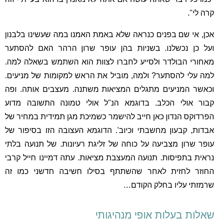
קרה לי".
אכן, אי שם בפנים כנראה שלא באמת האמנו במה שעשינו בלבנון
ועל כן נכשלנו. בשניות בהן עופר שרון הרהר האם להסתער
מאחורי הבולדר ולסייע לחברו לצוות הוא השתמש בשאלה למה.
למה עלי להסתער? ולמה, מוביל את הראש למקומות של מניעים.
וכאשר המניעים מתגלים המציאות משתנה. מעצבים אותה. ופה
קבור אולי הכלב. בדוגמא הנ"ל אולי טמונה התשובה מדוע
הפרדוקס הנדון כאן חייב להישמר כשמיכת מגן תמידית במחיר של
אבדות, קבעון מחשבתי וכיוב'. הדוגמא העצובה הזו בסיפור של
עופר שרון מצביעה על כוחה של זליגת רעיונות. של תנועה בלתי
נראית בתפיסות. תנועה המעצבת מציאות. עתה דמיינו חייל קרבי
החוזר לחזית לאחר שהשתתף בסילו חשיבה חדשני כמו זה
שרמזתי עליו בחלק הקודם…
שאלות בעלות אופי מנהיגותי