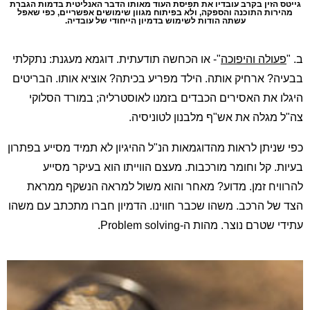
גייטס הזין בקרב עובדיו את תפיסת העוד מאותו הדבר האנליטית בדמות הגברת
מהירות התוכנה והספקה, ולא בפיתוח מגוון שימושים אפשריים, כפי שאפל
עשתה הודות לשימוש בדמיון הייחודי של עובדיה.
ב. "
פעולה והיפוכה
"- או הכחשה תודעתית. דוגמא מעגנת: נתקלתי
בבעיה? ארחיק אותה. הילד מפריע בכיתה? אוציא אותו. הבריטים
היגלו את האסירים הכבדים בזמנו לאוסטרליה; במורד הסלוקי
צה"ל מגלה את אש"ף מלבנון לטוניסיה.
כפי שניתן לראות מהדוגמאות הנ"ל ההיגיון לא תמיד מסייע בפתרון
בעיות. קל וחומר מורכבות. מעצם הווייתו הוא בעיקר מסייע
להרוויח זמן. מדוע? מאחר והוא משול למראה הנשקף ממראת
הצד של הרכב. משהו שכבר חווינו. הדמיון חברו מתכתב עם משהו
עתידי שטרם נוצר. מהות ה-Problem solving.